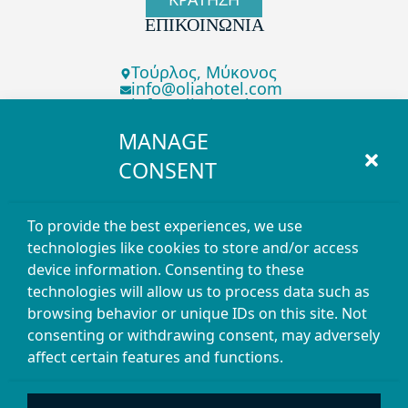
ΕΠΙΚΟΙΝΩΝΊΑ
Τούρλος, Μύκονος
info@oliahotel.com
info@olia-hotel.com
+30 22890 23123
MANAGE
Facebook
ΣΥΝΔΕΣΜΟΙ
CONSENT
Πολιτική Απορρήτου
To provide the best experiences, we use
Covid-19 Update
technologies like cookies to store and/or access
device information. Consenting to these
Πολιτική Cookie
technologies will allow us to process data such as
ΜΗΤΕ: 1173K013A0316500
browsing behavior or unique IDs on this site. Not
consenting or withdrawing consent, may adversely
affect certain features and functions.